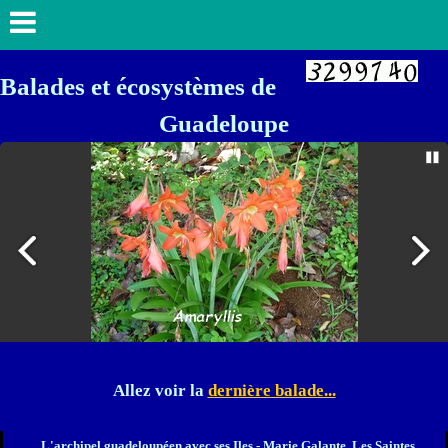
Balades et écosystèmes de
Guadeloupe
Allez voir la
dernière balade...
L'archipel guadeloupéen avec ses Iles - Marie Galante, Les Saintes,