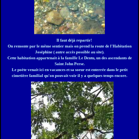
Il faut déjà repartir!
On remonte par le même sentier mais on prend la route de l'Habitation
Joséphine ( autre accès possible au site).
Cette habitation appartenait à la famille Le Dentu, un des ascendants de
Saint John Perse.
Le poète venait ici en vacances et sa soeur est enterrée dans le petit
cimetière familial qu'on pouvait voir il y a quelques temps encore.