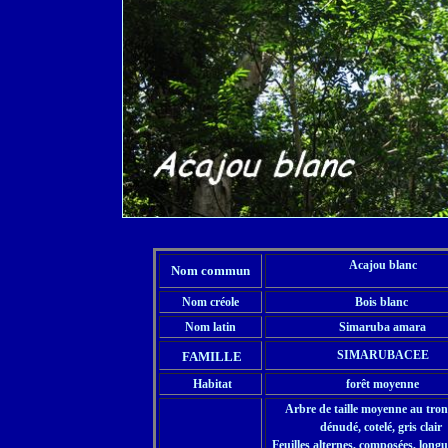
Acajou blanc
Nom commun
Nom créole
Bois blanc
Nom latin
Simaruba amara
SIMARUBACEE
FAMILLE
Habitat
forêt moyenne
Arbre de taille moyenne au tronc
dénudé, cotelé, gris clair
Feuilles alternes, composées, longu