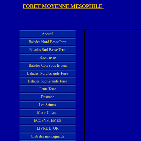
FORET MOYENNE MESOPHILE
Accueil
Balades Nord BasseTerre
Balades Sud Basse Terre
Basse terre
Balades Côte sous le vent
Balades Nord Grande Terre
Balades Sud Grande Terre
Petite Terre
Désirade
Les Saintes
Marie Galante
ECOSYSTEMES
LIVRE D' OR
Club des montagnards