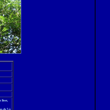
 lisse,
es de 5 à