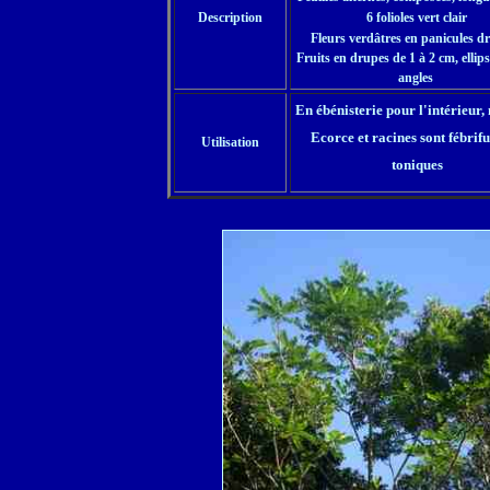
Description
6
folioles vert clair
Fleurs verdâtres en panicules dr
Fruits en drupes de 1 à 2 cm, ellips
angles
En ébénisterie pour l'intérieur,
Ecorce et racines sont fébrifu
Utilisation
toniques