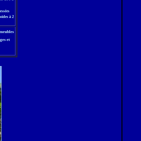
essées
oïdes à 2
 meubles
ges et