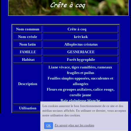
Nom commun
Crête à coq
Nom créole
krèt kok
Nom latin
Alloplectus cristatus
GESNERIACEE
FAMILLE
Habitat
Forêt hygrophile
Liane vivace, tiges ramifiées, rameaux
fragiles et poilus
Feuilles simples opposées, succulentes et
Description
allongées
Fleurs en groupes axilaires, calice rouge,
corolle jaune
Baie globuleuse blanche
Les cookies assurent le bon fonctionnement de ce site et des
Utilisation
médias sociaux affichés. En utilisant ce dernier, vous acceptez
notre utilisation des cookies.
En savoir plus sur les cookies
OK