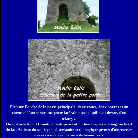
l' un sur l'arche de la porte principale: deux roues, deux barres et un
coeur,
et l'autre sur une porte latérale: une coquille au-dessus d'un
triangle.
On suit maintenant la route à droite pour entrer dans l'espace aménagé au bord
du lac . Au bout du sentier, un observatoire ornithologique permet d'observer les
oiseaux à condition de venir de bonne heure