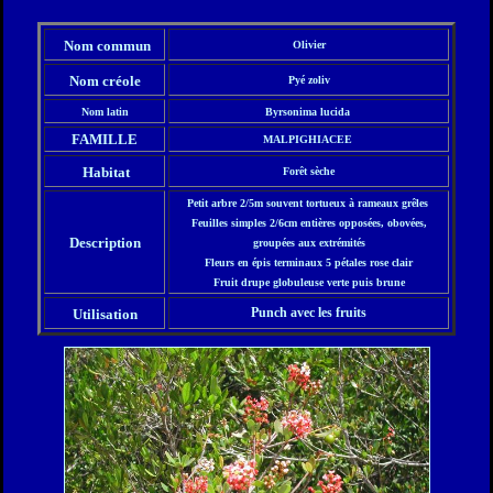
Nom commun
Olivier
Nom créole
Pyé zoliv
Nom latin
Byrsonima lucida
FAMILLE
MALPIGHIACEE
Habitat
Forêt sèche
Petit arbre 2/5m souvent tortueux à rameaux grêles
Feuilles simples 2/6cm entières opposées, obovées,
Description
groupées aux extrémités
Fleurs en épis terminaux 5 pétales rose clair
Fruit drupe globuleuse verte puis brune
Punch avec les fruits
Utilisation