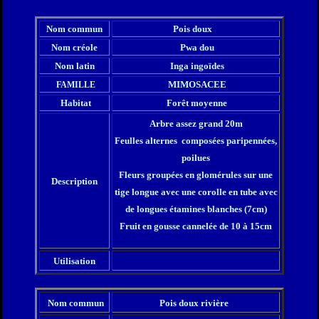
Nom commun
Pois doux
Nom créole
Pwa dou
Nom latin
Inga ingoïdes
MIMOSACEE
FAMILLE
Habitat
Forêt moyenne
Arbre assez gr
and 20m
Feulles alternes co
mposées paripennées,
poilues
Fleurs groupées en glomérules sur une
Description
tige longue avec une corolle en tube avec
de longues étamines blanches (7cm)
Fruit en gousse cannelée de 10 à 15cm
Utilisation
Nom commun
Pois doux rivière