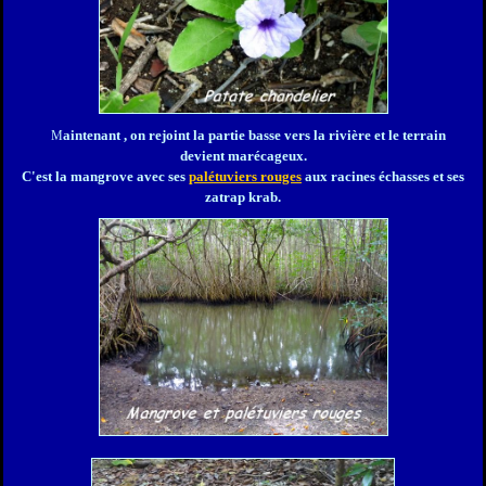
aintenant , on rejoint la partie basse vers la rivière et le terrain
M
devient marécageux.
C'est la mangrove avec ses
palétuviers rouges
aux racines échasses et ses
zatrap krab.