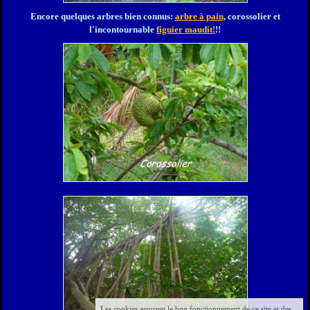
En
core quelques arbres bien connus:
arbre à pain
, corossolier et
l'incontournable
figuier maudit!
!!
Les cookies assurent le bon fonctionnement de ce site et des