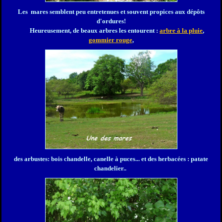
Les mares semblent peu entretenues et souvent propices aux dépôts
d'ordures!
Heureusement, de beaux arbres les entourent :
arbre à la pluie
,
gommier rouge
,
des arbustes: bois chandelle,
canelle à puces... et des herbacées : patate
chandelier
..