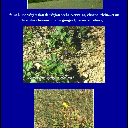
Au sol, une végétation de région sèche: verveine, chacha, ricin... et au
bord des chemins: marie gougeat, casses, suretiers, ...