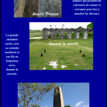
balance qui pesaient les
cabrouets de cannes et
servaient peut être à
attacher les chevaux.
La grande
cheminée
carrée, avec
sa corniche
moulurée et
son fût en
briquettes
ocres,
domine la
sucrerie.