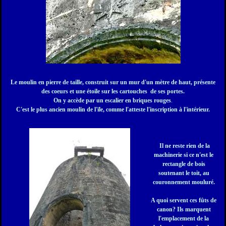
Le moulin en pierre de taille, construit sur un
mur d'un mètre de haut,
présente
des coeurs et une étoile sur les cartouches de ses portes.
On y accède par un escalier en briques rouges
.
C'est le plus ancien moulin de l'ïle, comme l'atteste l'inscription à l'intérieur.
Il ne reste rien de la
machinerie si ce n'est le
rectangle de bois
soutenant l
e toit, au
couronnement mouluré.
A quoi servent ces fûts de
canon? Ils marquent
l'emplacement de la